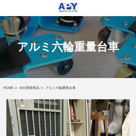
アルミ六輪重量台車
HOME
≫
自社開発商品
≫
アルミ六輪重量台車