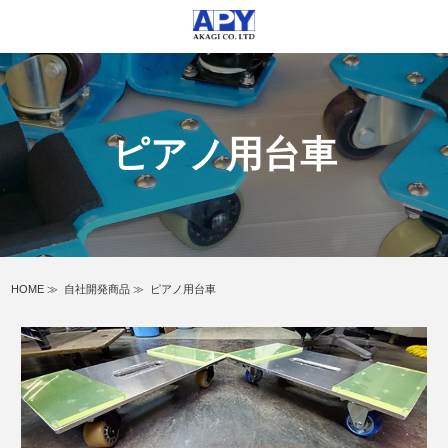
ピアノ用台車
HOME
≫
自社開発商品
≫
ピアノ用台車