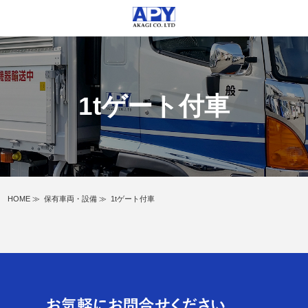
1tゲート付車
HOME
≫
保有車両・設備
≫
1tゲート付車